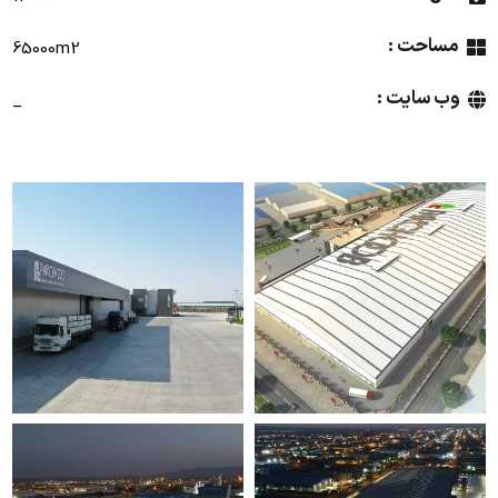
مساحت :
65000
m2
وب سایت :
_